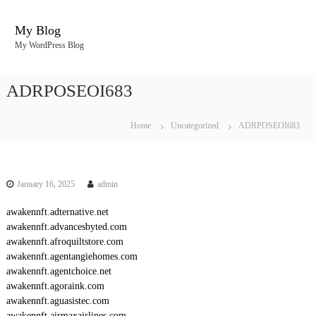
S
k
My Blog
i
My WordPress Blog
p
t
o
ADRPOSEOI683
c
o
n
Home
Uncategorized
ADRPOSEOI683
t
e
n
t
January 16, 2025
admin
awakennft.adternative.net
awakennft.advancesbyted.com
awakennft.afroquiltstore.com
awakennft.agentangiehomes.com
awakennft.agentchoice.net
awakennft.agoraink.com
awakennft.aguasistec.com
awakennft.airmaxairlines.com