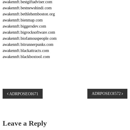
awakennft.bestgiftadviser.com
awakennft.bestnewshindi.com
awakennft.bethlehemboston.org
awakennft.bienmap.com
awakennft.biggersdev.com
awakennft.bigrocksoftware.com
awakennft.biofamouspeople.com
awakennft.bitrunnerpunks.com
awakennft.blackattracts.com
awakennft.blackboxtool.com
P
ADRPOSEOI572
ADRPOSEOI671
o
s
Leave a Reply